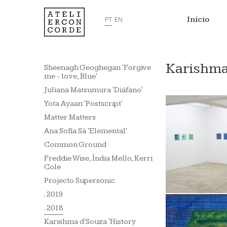
Início
PT
EN
Karishma
Sheenagh Geoghegan 'Forgive
me - love, Blue'
Juliana Matsumura 'Diáfano'
Yota Ayaan 'Postscript'
Matter Matters
Ana Sofia Sá 'Elemental'
Common Ground
Freddie Wise, Índia Mello, Kerri
Cole
Projecto Supersonic
. 2019
. 2018
Karishma d'Souza 'History