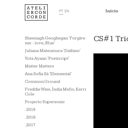
Início
PT
EN
CS#1 Trio
Sheenagh Geoghegan 'Forgive
me - love, Blue'
Juliana Matsumura 'Diáfano'
Yota Ayaan 'Postscript'
Matter Matters
Ana Sofia Sá 'Elemental'
Common Ground
Freddie Wise, Índia Mello, Kerri
Cole
Projecto Supersonic
. 2019
. 2018
. 2017