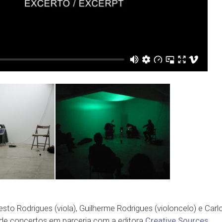
sto Rodrigues (viola), Guilherme Rodrigues (violoncelo) e Carlo
o de concertos em parceria com a editora
Creative Sources
.