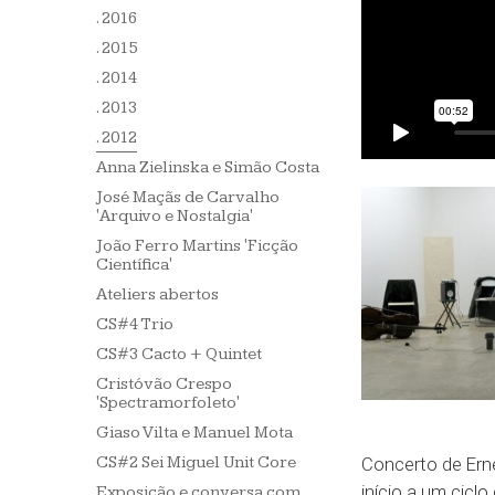
. 2016
. 2015
. 2014
. 2013
. 2012
Anna Zielinska e Simão Costa
José Maçãs de Carvalho
'Arquivo e Nostalgia'
João Ferro Martins 'Ficção
Científica'
Ateliers abertos
CS#4 Trio
CS#3 Cacto + Quintet
Cristóvão Crespo
'Spectramorfoleto'
Giaso Vilta e Manuel Mota
Concerto de Erne
CS#2 Sei Miguel Unit Core
início a um cicl
Exposição e conversa com